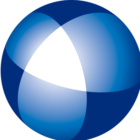
トップページ
IELTSとは
初めてIELTSを受験する方
テスト予約
一般会場申込みページ
特別会場申込みページ
IELTS チャイルド・プロテクション・ポリシー（18歳未満の受験者対象
スピーキングテスト日時リクエスト
受験最終案内
各種申請
IELTSコンピューター版
IELTS One Skill Retake
チュートリアル動画
IELTS練習問題（コンピューター版）
キーボードと機能について
IELTSペーパー版
IELTS 練習問題（ペーパー版）
高校生の皆様へ
大学・高校・企業関係の方
JSAF-IELTS 団体受験（特別会場実施）およびIELTSセミナー
IELTS推進校
JSAF-IELTS Academic Partner
IELTSティーチャー・トレーニング・コース
英語担当教員向け IELTS受験料助成制度
IELTSで移住・就職（ジェネラル・トレーニング・モジュールについて
IELTSのクオリティーと公平性の確保について
テスト結果
よくあるご質問