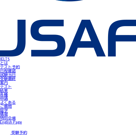
IELTS受験者特典
FLOW ～スマートフォンで自由にSpeaking対策！～
gymglishオンラインコース
IELTS Prepare
IELTSスピーキングサンプル動画
無料IELTSオンラインコース
James⼩⾕のIELTS必勝攻略㊙講座
会員ページ
IELTS Masterclass Webinar
ワンポイント・アドバイス動画
JSAF-IELTS Academic Supervisor
IELTSサクセスストーリー
IELTSオンラインセミナー
Prepare for IELTS
Book Your Test
IELTS
Apply for IELTS at Public Venue
とは
Test Day Schedule
テスト予約
Request for Speaking Test Date/Time
日程確認
Final Information
試験当⽇
FAQ
受験最終
Access
案内
Request Forms
テスト
Results
結果
テストセンター紹介
各種
IELTS高田馬場｜JSAF-IELTS公式テストセンター 東京（JP112）
申請
IELTS東新宿｜JSAF-IELTS公式テストセンター 東京（JP112）
よくある
IELTS東梅田｜JSAF-IELTS公式テストセンター 大阪（JP112）
ご質問
IELTS京都｜JSAF-IELTS公式テストセンター 京都（JP112）
留学
ニュース
情報
留学情報
特別会場
学部留学
English Page
語学留学
採用情報
サイトマップ
受験予約
アクセス