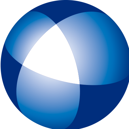
トップページ
IELTSとは
初めてIELTSを受験する方
テスト予約
一般会場申込みページ
特別会場申込みページ
IELTS チャイルド・プロテクション・ポリシー（18歳未満の受験者対象
スピーキングテスト日時リクエスト
受験最終案内
各種申請
IELTSコンピューター版
IELTS One Skill Retake
チュートリアル動画
IELTS練習問題（コンピューター版）
キーボードと機能について
IELTSペーパー版
IELTS 練習問題（ペーパー版）
高校生の皆様へ
大学・高校・企業関係の方
JSAF-IELTS 団体受験（特別会場実施）およびIELTSセミナー
IELTS推進校
JSAF-IELTS Academic Partner
IELTSティーチャー・トレーニング・コース
英語担当教員向け IELTS受験料助成制度
IELTSで移住・就職（ジェネラル・トレーニング・モジュールについて
IELTSのクオリティーと公平性の確保について
テスト結果
よくあるご質問