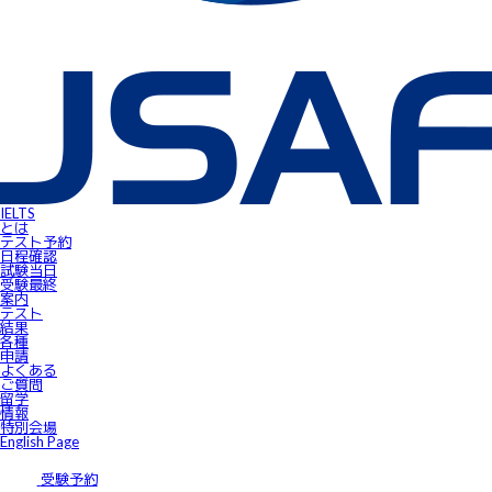
IELTS受験者特典
FLOW ～スマートフォンで自由にSpeaking対策！～
gymglishオンラインコース
IELTS Prepare
IELTSスピーキングサンプル動画
無料IELTSオンラインコース
James⼩⾕のIELTS必勝攻略㊙講座
会員ページ
IELTS Masterclass Webinar
ワンポイント・アドバイス動画
JSAF-IELTS Academic Supervisor
IELTSサクセスストーリー
IELTSオンラインセミナー
Prepare for IELTS
Book Your Test
IELTS
Apply for IELTS at Public Venue
とは
Test Day Schedule
テスト予約
Request for Speaking Test Date/Time
日程確認
Final Information
試験当⽇
FAQ
受験最終
Access
案内
Request Forms
テスト
Results
結果
テストセンター紹介
各種
IELTS高田馬場｜JSAF-IELTS公式テストセンター 東京（JP112）
申請
IELTS東新宿｜JSAF-IELTS公式テストセンター 東京（JP112）
よくある
IELTS東梅田｜JSAF-IELTS公式テストセンター 大阪（JP112）
ご質問
IELTS京都｜JSAF-IELTS公式テストセンター 京都（JP112）
留学
ニュース
情報
留学情報
特別会場
学部留学
English Page
語学留学
採用情報
サイトマップ
受験予約
アクセス