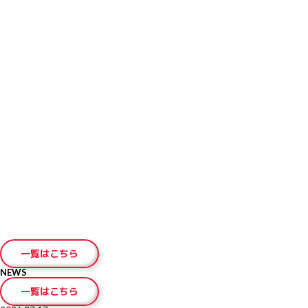
とができます（IELTSペーパー版の場合は13日後）。受験者は自身の好みに
合わせてIELTSコンピューター版もしくはIELTSペーパー版を選択できます。
申し込み締切り日は以下の通りです。
【ぺーパーで受験するIELTS 】
クレジットカード支払の場合：テスト日3日前の23時59分
コンビニ支払の場合：テスト日6日前の23時59分
【IELTSコンピューター版】
クレジットカード支払の場合：テスト日３日前の23時59分
コンビニ支払の場合：テスト日６日前の23時59分
※Morning・Afternoonともに締切り時間は同じです
IELTSペーパー版およびIELTSコンピューター版の受験料は以下の通りです。
27,500円(税込)
受験にはパスポート（原本）が必要ですので、必ずご持参ください。その
他、必要であればラベルをはがしたペットボトルの水をお持ちください。筆
記用具はテストセンターでご用意いたします。
受験者は1通のみ、郵送またはテストセンターで成績証明書を受け取ること
ができます。 テストセンターで受け取る場合は、13日後の金曜日以降、
13:00-17:00の間にパスポート原本をお持ちの上、JSAF-IELTS公式テストセ
ンターに起こしください。受け取りをご希望の場合は、前もってお電話でご
連絡ください。
テスト結果は、IELTSペーパー版の場合は筆記テスト実施日の13日後に、
IELTSコンピューター版の場合は1～5日後にホームページ上で見ることが可
能です。
一覧はこちら
NEWS
一覧はこちら