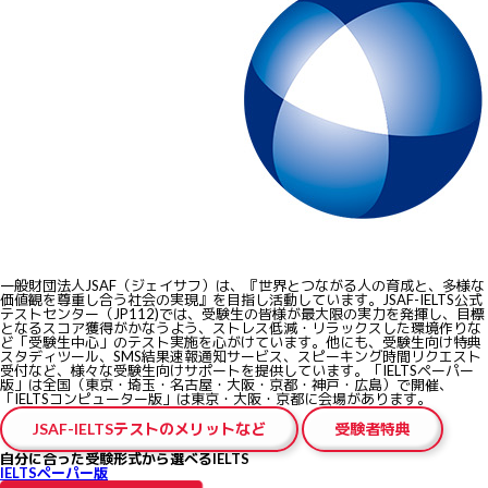
一般財団法人JSAF（ジェイサフ）は、『世界とつながる人の育成と、多様な
価値観を尊重し合う社会の実現』を目指し活動しています。JSAF-IELTS公式
テストセンター（JP112)では、受験生の皆様が最大限の実力を発揮し、目標
となるスコア獲得がかなうよう、ストレス低減・リラックスした環境作りな
ど
「受験生中心」のテスト実施
を心がけています。他にも、受験生向け特典
スタディツール、SMS結果速報通知サービス、スピーキング時間リクエスト
受付など、様々な受験生向けサポートを提供しています。「IELTSペーパー
版」は全国（東京・埼玉・名古屋・大阪・京都・神戸・広島）で開催、
「IELTSコンピューター版」は東京・大阪・京都に会場があります。
JSAF-IELTSテストのメリットなど
受験者特典
自分に合った受験形式から選べるIELTS
IELTSペーパー版