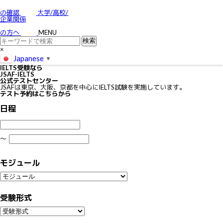
お問い合わせ
特定商取引に関する法律に基づく表示
の確認
大学/高校/
個人情報の取り扱いについて
企業関係
IELTSの個⼈情報の取り扱いについて
免責事項
の方へ
MENU
利用規約
×
Japanese
▼
IELTS
受験なら
JSAF-IELTS
公式テストセンター
JSAFは東京、大阪、京都を中心にIELTS試験を実施しています。
テスト予約はこちらから
日程
〜
モジュール
受験形式