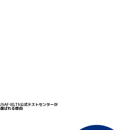
5
豊富な無料学習リソース
IELTSは模擬テストや動画講座など、豊富な無料学習リソースを提供し、受験
準備を効果的にサポートしています。
JSAF-IELTS公式テストセンターが
選ばれる理由