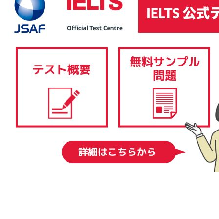
IELTSコンピューター版は、その内容、採点基準、難易度に関しては、IELTS
ペーパー版と同様です。筆記テスト（リスニングテスト、リーディングテス
ト、ライティングテスト）を従来の紙と筆記用具ではなく、コンピューター
で受験します。スピーキングテストはIELTSペーパー版と同様、一対一の対面
形式で実施されます。 IELTSコンピューター版では、結果を1-5日後に得るこ