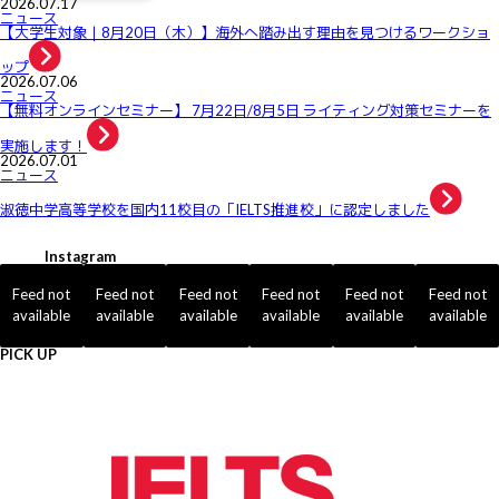
2026.07.17
ニュース
【大学生対象｜8月20日（木）】海外へ踏み出す理由を見つけるワークショ
ップ
2026.07.06
ニュース
【無料オンラインセミナー】 7月22日/8月5日 ライティング対策セミナーを
実施します！
2026.07.01
ニュース
淑徳中学高等学校を国内11校目の「IELTS推進校」に認定しました
Instagram
Feed not
Feed not
Feed not
Feed not
Feed not
Feed not
available
available
available
available
available
available
PICK UP