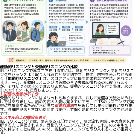
能動的リスニングと受動的リスニングの比較
IELTSリスニングで高スコアを目指すには、能動的リスニングと受動的リスニ
ングをバランスよく取り入れることが大切です。特に、内容を考えながら聞
く
「能動的リスニング」
は、スコアアップに最も効果的な学習法とされてい
ます。一方、受動的リスニングは英語の音や表現に慣れるのに役立ちます
が、それだけでは十分ではありません。受動的リスニングを行う際は、次の
3つのポイントに注意しましょう。
1.記憶の定着が不十分
受動的なリスニングにはメリットもありますが、決して完璧な方法というわ
けではありません。話の内容の大筋は覚えていても、IELTSのリスニングで高
得点を獲得するために不可欠な
重要な詳細
を見逃してしまう可能性がありま
す。詳細を見落とさないためには集中して聞く能動的なリスニング力が必要
です。
2.スキル向上の機会を逃す
IELTSリスニングでは、聞き取る力だけでなく、話の流れや話し手の意図を理
解する力も評価されます。受動的リスニングだけでは、これらのスキルを十
分に伸ばすことは難しいため、能動的リスニングを取り入れることが重要で
す。