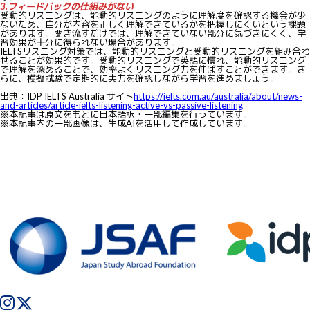
3.フィードバックの仕組みがない
受動的リスニングは、能動的リスニングのように理解度を確認する機会が少
ないため、自分が内容を正しく理解できているかを把握しにくいという課題
があります。聞き流すだけでは、理解できていない部分に気づきにくく、学
習効果が十分に得られない場合があります。
IELTSリスニング対策では、能動的リスニングと受動的リスニングを組み合わ
せることが効果的です。受動的リスニングで英語に慣れ、能動的リスニング
で理解を深めることで、効率よくリスニング力を伸ばすことができます。さ
らに、模擬試験で定期的に実力を確認しながら学習を進めましょう。
出典：IDP IELTS Australia サイト
https://ielts.com.au/australia/about/news-
and-articles/article-ielts-listening-active-vs-passive-listening
※本記事は原文をもとに日本語訳・一部編集を行っています。
※本記事内の一部画像は、生成AIを活用して作成しています。