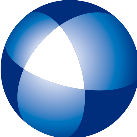
トップページ
IELTSとは
初めてIELTSを受験する方
テスト予約
一般会場申込みページ
特別会場申込みページ
IELTS チャイルド・プロテクション・ポリシー（18歳未満の受験者対象
スピーキングテスト日時リクエスト
受験最終案内
各種申請
IELTSコンピューター版
IELTS One Skill Retake
チュートリアル動画
IELTS練習問題（コンピューター版）
キーボードと機能について
IELTSペーパー版
IELTS 練習問題（ペーパー版）
高校生の皆様へ
大学・高校・企業関係の方
JSAF-IELTS 団体受験（特別会場実施）およびIELTSセミナー
IELTS推進校
JSAF-IELTS Academic Partner
IELTSティーチャー・トレーニング・コース
英語担当教員向け IELTS受験料助成制度
IELTSで移住・就職（ジェネラル・トレーニング・モジュールについて
IELTSのクオリティーと公平性の確保について
テスト結果
よくあるご質問