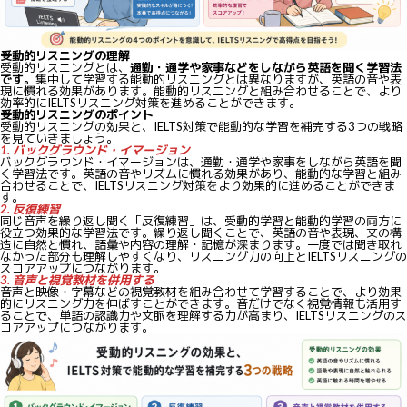
受動的リスニングの理解
受動的リスニングとは、
通勤・通学や家事などをしながら英語を聞く学習法
です。
集中して学習する能動的リスニングとは異なりますが、英語の音や表
現に慣れる効果があります。能動的リスニングと組み合わせることで、より
効率的にIELTSリスニング対策を進めることができます。
受動的リスニングのポイント
受動的リスニングの効果と、IELTS対策で能動的な学習を補完する3つの戦略
を見ていきましょう。
1. バックグラウンド・イマージョン
バックグラウンド・イマージョンは、通勤・通学や家事をしながら英語を聞
く学習法です。英語の音やリズムに慣れる効果があり、能動的な学習と組み
合わせることで、IELTSリスニング対策をより効果的に進めることができま
す。
2. 反復練習
同じ音声を繰り返し聞く「反復練習」は、受動的学習と能動的学習の両方に
役立つ効果的な学習法です。繰り返し聞くことで、英語の音や表現、文の構
造に自然と慣れ、語彙や内容の理解・記憶が深まります。一度では聞き取れ
なかった部分も理解しやすくなり、リスニング力の向上とIELTSリスニングの
スコアアップにつながります。
3. 音声と視覚教材を併用する
音声と映像・字幕などの視覚教材を組み合わせて学習することで、より効果
的にリスニング力を伸ばすことができます。音だけでなく視覚情報も活用す
ることで、単語の認識力や文脈を理解する力が高まり、IELTSリスニングのス
コアアップにつながります。