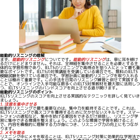
能動的リスニングの理解
まず、
能動的リスニング
についてです。
能動的リスニング
は、単に耳を傾け
るだけにとどまりません。それは、全神経を集中させることを必要とする主
体的な学習形態であり、IELTSのリスニングで高得点を狙う人にとって最も重
要なポイントです。IELTSの対策講座を受講している場合でも、無料のIELTS
模擬試験を受けている場合でも、学習計画に能動的リスニングを取り入れる
ことは極めて重要です。この手法を日常のリスニング練習と併せて実践する
ことで、オンラインで入手可能な数多くのIELTS対策教材を最大限に活用しつ
つ、IELTSリスニングのバンドスコアを向上させる道が開けます。
能動的リスニングのポイント
IELTSリスニングのスコアを向上させる実践的なテクニックを詳しく見ていき
ましょう。
1. 注意を集中させる
能動的リスニングで最も重要なのは、集中力を維持することです。これは、
IELTSリスニングで高スコアを獲得するために欠かせないスキルです。スマー
トフォンの通知など、集中を妨げる要因をできるだけ排除し、リスニング学
習に集中できる環境を整えましょう。このような環境で学習を続けること
で、内容を積極的に理解する力が身につき、リスニング力の向上にもつなが
ります。
2. メモを取る
リスニング中にメモを取ることは、IELTSリスニング対策に効果的な学習法で