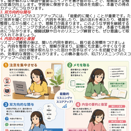
す。聞き慣れない単語や重要なポイントを書き留めることで、理解度と記憶
の定着が向上します。学習後に復習することで弱点を克服し、本番での得点
力アップにつながります。
3. 双方向的な関与
IELTSリスニングのスコアアップには、「能動的に聞く」ことが重要です。た
だ音声を聞くだけでなく、内容を予測したり、話の流れを考えたり、情報を
整理しながら聞くことで、理解力が高まります。このような学習を継続する
ことで、リスニングで求められる実践的なスキルが身につき、本番でも高得
点につながります。模擬試験や日々のリスニング練習でも、ぜひ意識して取
り入れてみましょう。
4. 内容の要約と復習
リスニング練習の後は、聞いた内容を要約し、振り返る習慣をつけましょ
う。内容を整理することで、理解が深まり、記憶にも定着しやすくなりま
す。また、自分が聞き取れなかった部分や苦手なポイントを把握できるた
め、効率的な復習につながります。この積み重ねが、IELTSリスニングのスコ
アアップへの近道です。