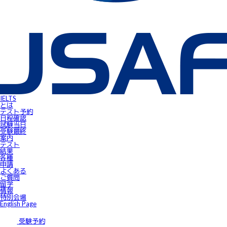
IELTS受験者特典
FLOW ～スマートフォンで自由にSpeaking対策！～
gymglishオンラインコース
IELTS Prepare
IELTSスピーキングサンプル動画
無料IELTSオンラインコース
James⼩⾕のIELTS必勝攻略㊙講座
会員ページ
IELTS Masterclass Webinar
ワンポイント・アドバイス動画
JSAF-IELTS Academic Supervisor
IELTSサクセスストーリー
IELTSオンラインセミナー
Prepare for IELTS
Book Your Test
IELTS
Apply for IELTS at Public Venue
とは
Test Day Schedule
テスト予約
Request for Speaking Test Date/Time
日程確認
Final Information
試験当⽇
FAQ
受験最終
Access
案内
Request Forms
テスト
Results
結果
テストセンター紹介
各種
IELTS高田馬場｜JSAF-IELTS公式テストセンター 東京（JP112）
申請
IELTS東新宿｜JSAF-IELTS公式テストセンター 東京（JP112）
よくある
IELTS東梅田｜JSAF-IELTS公式テストセンター 大阪（JP112）
ご質問
IELTS京都｜JSAF-IELTS公式テストセンター 京都（JP112）
留学
ニュース
情報
留学情報
特別会場
学部留学
English Page
語学留学
採用情報
サイトマップ
受験予約
アクセス