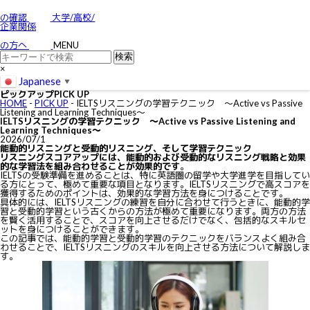
お問い合わせ
特定商取引に関する法律に基づく表示
の確認
大学/高校/
個人情報の取り扱いについて
企業関係
IELTSの個⼈情報の取り扱いについて
免責事項
の方へ
MENU
利用規約
×
Japanese
▼
ピックアップ
PICK UP
HOME
-
PICK UP
-
IELTSリスニングの学習テクニック ～Active vs Passive
Listening and Learning Techniques～
IELTSリスニングの学習テクニック ～Active vs Passive Listening and
Learning Techniques～
2026/07/1
能動的リスニングと受動的リスニング、そして学習テクニック
リスニングスコアアップには、能動的および受動的なリスニング戦略と効果
的な学習法を組み合わせることが効果的です
。
IELTSの受験準備を進めることは、特に英語圏の留学や大学進学を目指してい
る方にとって、極めて重要な項目となります。IELTSリスニングで高スコアを
獲得するためのポイントは、効果的な学習方法を身につけることです。
具体的には、IELTSリスニングの練習を自分に合わせて行うときに、能動的学
習と受動的学習という古くからの方法が極めて重要になります。両方の方法
を賢く活用することで、スコアを向上させるだけでなく、包括的なスキルセ
ットを身につけることができます。
この記事では、能動的学習と受動的学習のテクニックをバランスよく組み合
わせることで、IELTSリスニングのスキルを向上させる方法について解説しま
す。