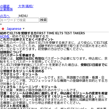
お問い合わせ
特定商取引に関する法律に基づく表示
の確認
大学/高校/
個人情報の取り扱いについて
企業関係
IELTSの個⼈情報の取り扱いについて
免責事項
の方へ
MENU
利用規約
×
Japanese
▼
初めてIELTSを受験する方
FIRST TIME IELTS TEST TAKERS
HOME
-
初めてIELTSを受験する方
これだけは押さえておくべきポイント
こちらのページは、初めてIELTSを受験する皆さまに、より安心してIELTS試
験に臨んでいただくため、試験予約から結果受け取りまでの流れをまとめた
ページとなっております。初受験の方はぜひご覧ください。
試験前について
①パスポートを準備する
受験には、
試験日当日に有効な
パスポートが必要になります。申込前に、余
裕をもってパスポートを取得してください。
もしIELTS受験予約後にパスポートを更新された場合は、
受験日3日前までに
テストセンターまでご連絡ください。
②受験するモジュールを決める
アカデミック・モジュール
主に留学申請のためのモジュールです。また、英語圏での医療・看護・会
計・エンジニア等、プロフェッショナルな機関への登録申請を目的とする方
が対象となります。
ジェネラル・トレーニング・モジュール
主に就業・実務など移住申請のためのモジュールです。
注意：モジュールは申込時に選択します。申込後にモジュールの変更を希望
する場合には、手数料がかかります（モジュール変更規定による）。
また、
テスト当日のモジュール変更はできませんので、事前に成績証明書を提出す
る機関に必ず確認してから申込手続きを進めてください。
③テスト形式を選ぶ
JSAFで受験するIELTSでは、IELTSペーパー版とIELTSコンピューター版を実