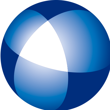
トップページ
IELTSとは
初めてIELTSを受験する方
テスト予約
一般会場申込みページ
特別会場申込みページ
IELTS チャイルド・プロテクション・ポリシー（18歳未満の受験者対象
スピーキングテスト日時リクエスト
受験最終案内
各種申請
IELTSコンピューター版
IELTS One Skill Retake
チュートリアル動画
IELTS練習問題（コンピューター版）
キーボードと機能について
IELTSペーパー版
IELTS 練習問題（ペーパー版）
高校生の皆様へ
大学・高校・企業関係の方
JSAF-IELTS 団体受験（特別会場実施）およびIELTSセミナー
IELTS推進校
JSAF-IELTS Academic Partner
IELTSティーチャー・トレーニング・コース
英語担当教員向け IELTS受験料助成制度
IELTSで移住・就職（ジェネラル・トレーニング・モジュールについて
IELTSのクオリティーと公平性の確保について
テスト結果
よくあるご質問