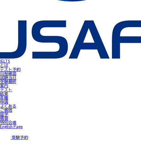
IELTS受験者特典
FLOW ～スマートフォンで自由にSpeaking対策！～
gymglishオンラインコース
IELTS Prepare
IELTSスピーキングサンプル動画
無料IELTSオンラインコース
James⼩⾕のIELTS必勝攻略㊙講座
会員ページ
IELTS Masterclass Webinar
ワンポイント・アドバイス動画
JSAF-IELTS Academic Supervisor
IELTSサクセスストーリー
IELTSオンラインセミナー
Prepare for IELTS
Book Your Test
IELTS
Apply for IELTS at Public Venue
とは
Test Day Schedule
テスト予約
Request for Speaking Test Date/Time
日程確認
Final Information
試験当⽇
FAQ
受験最終
Access
案内
Request Forms
テスト
Results
結果
テストセンター紹介
各種
IELTS高田馬場｜JSAF-IELTS公式テストセンター 東京（JP112）
申請
IELTS東新宿｜JSAF-IELTS公式テストセンター 東京（JP112）
よくある
IELTS東梅田｜JSAF-IELTS公式テストセンター 大阪（JP112）
ご質問
IELTS京都｜JSAF-IELTS公式テストセンター 京都（JP112）
留学
ニュース
情報
留学情報
特別会場
学部留学
English Page
語学留学
採用情報
サイトマップ
受験予約
アクセス