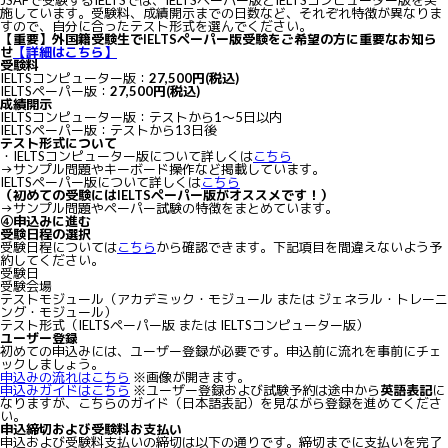
施しています。受験料、成績開示までの日数など、それぞれ特徴が異なりま
すので、自分に合ったテスト形式を選んでください。
【重要】外国籍受験生でIELTSペーパー版受験をご希望の方に重要なお知ら
せ
【詳細はこちら】
受験料
IELTSコンピューター版：
27,500円(税込)
IELTSペーパー版：
27,500円(税込)
成績開示
IELTSコンピューター版：テストから1～5日以内
IELTSペーパー版：テストから13日後
テスト形式について
・IELTSコンピューター版について詳しくは
こちら
→サンプル問題やキーボード操作など掲載しています。
IELTSペーパー版について詳しくは
こちら
（初めての受験にはIELTSペーパー版がオススメです！）
→サンプル問題やペーパー試験の特徴をまとめています。
④申込みに進む
受験日程の選択
受験日程については
こちら
から確認できます。下記項目を間違えないよう予
約してください。
受験日
受験会場
テストモジュール（アカデミック・モジュール または ジェネラル・トレーニ
ング・モジュール）
テスト形式（IELTSペーパー版 または IELTSコンピューター版）
ユーザー登録
初めての申込みには、ユーザー登録が必要です。申込前に流れを事前にチェ
ックしましょう。
申込みの流れはこちら
※画像が開きます。
申込みガイドはこちら
※ユーザー登録および試験予約は途中から
英語表記
に
なりますが、こちらのガイド（日本語表記）を見ながら登録を進めてくださ
い。
申込締切および受験料お支払い
申込および受験料支払いの締切は以下の通りです。締切までに支払いを完了