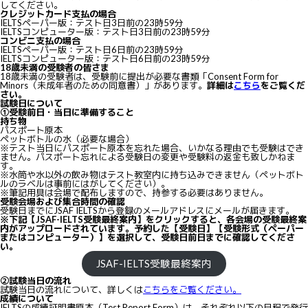
してください。
クレジットカード支払の場合
IELTSペーパー版：テスト日3日前の23時59分
IELTSコンピューター版：テスト日3日前の23時59分
コンビニ支払の場合
IELTSペーパー版：テスト日6日前の23時59分
IELTSコンピューター版：テスト日6日前の23時59分
18歳未満の受験者の皆さま
18歳未満の受験者は、受験前に提出が必要な書類「Consent Form for
Minors（未成年者のための同意書）」があります。
詳細は
こちら
をご覧くだ
さい。
試験日について
①受験前日・当日に準備すること
持ち物
パスポート原本
ペットボトルの水（必要な場合）
※テスト当日にパスポート原本を忘れた場合、いかなる理由でも受験はでき
ません。パスポート忘れによる受験日の変更や受験料の返金も致しかねま
す。
※水筒や水以外の飲み物はテスト教室内に持ち込みできません（ペットボト
ルのラベルは事前にはがしてください）。
※筆記用具は会場で配布しますので、持参する必要はありません。
受験会場および集合時間の確認
受験日までにJSAF IELTSから登録のメールアドレスにメールが届きます。
※下記【JSAF-IELTS受験最終案内】をクリックすると、各会場の受験最終案
内がアップロードされています。予約した【受験日】【受験形式（ペーパー
またはコンピューター）】を選択して、受験日前日までに確認してくださ
い。
JSAF-IELTS受験最終案内
②試験当日の流れ
試験当日の流れについて、詳しくは
こちらをご覧ください。
成績について
IELTSの成績証明書原本（Test Report Form）は、それぞれ以下の日程で発行