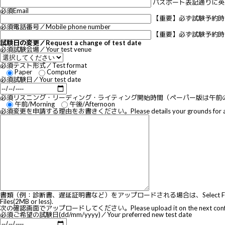
パスポート表記通りに英語
必須
Email
【重要】必ず試験予約時に登録したメー
必須
電話番号／Mobile phone number
【重要】必ず試験予約時に登録した電話
試験日の変更／Request a change of test date
必須
試験会場／Your test venue
必須
テスト形式／Test format
Paper
Computer
必須
試験日／Your test date
必須
リスニング・リーディング・ライティング開始時間（ペーパー版は午前のみ）／Original start t
午前/Morning
午後/Afternoon
必須
変更を申請する理由をお書きください。Please details your grounds for apply
書類（例：診断書、遅延証明書など）をアップロードされる場合は、Select Filesをクリックして下さい（2MB以内）
Files(2MB or less).
次の確認画面でアップロードしてください。Please upload it on the next confirm
必須
ご希望の試験日(dd/mm/yyyy)／Your preferred new test date