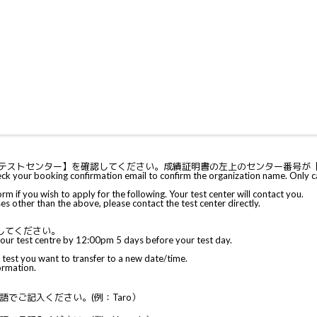
センター】を確認してください。成績証明書の左上のセンター番号が【JP112また
heck your booking confirmation email to confirm the organization name. Onl
 apply for the following. Your test center will contact you.
above, please contact the test center directly.
してください。
 your test centre by 12:00pm 5 days before your test day.
test you want to transfer to a new date/time.
rmation.
でご記入ください。(例：Taro）