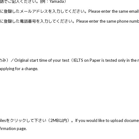
でご記入ください。(例：Yamada）
ルアドレスを入力してください。Please enter the same email address you u
番号を入力してください。Please enter the same phone number you used 
ime of your test（IELTS on Paper is tested only in the mo
ing for a change.
。If you would like to upload documents (e.g., medical certifi
ation page.