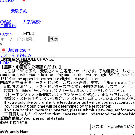
ACCESS
受験予約
の確認
大学/高校/
企業関係
の方へ
MENU
×
Japanese
▼
テストを予約する
日程変更
SCHEDULE CHANGE
HOME
-
日程変更
【重要：申請前にご確認ください】
こちらはJSAFで予約・受験された方専用フォームです。予約確認メールで【テスト
candidates who made their booking and sat the test through JSAF. Please c
JP114 in the upper left corner are eligible to use this form.
申請内容を確認後、テストセンターよりご連絡致します。／Please use this form if you wish to
上記以外の場合は、テストセンターまで直接ご連絡をお願いします。／In cases other than the 
・試験日5日前の正午までにこのフォームに記入して送信してください。
・スピーキングテスト時間はテストセンターにて決定し、お知らせします。
・複数のテストを予約している場合、テストごとに新しいリクエストを送信
・If you would like to transfer the test date or test venue, you must contact
・Your speaking test time will be determined by the test center.
・If you've booked more than one test, please submit a new request for each 
確認しました／I confirm that I have read and understood the above info
受験者情報／Your personal details
必須
First Name
パスポート表記通りに英語
必須
Family Name