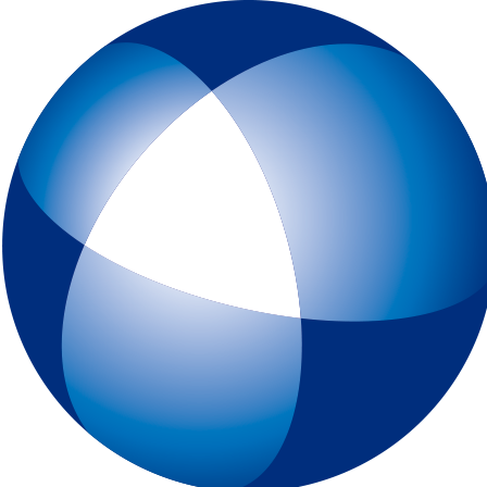
トップページ
IELTSとは
初めてIELTSを受験する方
テスト予約
一般会場申込みページ
特別会場申込みページ
IELTS チャイルド・プロテクション・ポリシー（18歳未満の受験者
スピーキングテスト日時リクエスト
受験最終案内
各種申請
IELTSコンピューター版
IELTS One Skill Retake
チュートリアル動画
IELTS練習問題（コンピューター版）
キーボードと機能について
IELTSペーパー版
IELTS 練習問題（ペーパー版）
高校生の皆様へ
大学・高校・企業関係の方
JSAF-IELTS 団体受験（特別会場実施）およびIELTSセミナー
IELTS推進校
JSAF-IELTS Academic Partner
IELTSティーチャー・トレーニング・コース