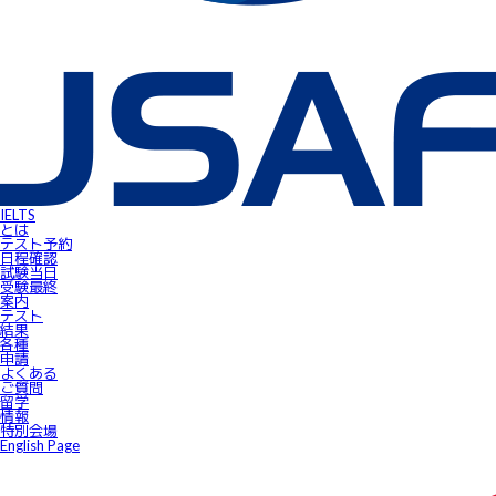
英語担当教員向け IELTS受験料助成制度
IELTSで移住・就職（ジェネラル・トレーニング・モジュールについ
IELTSのクオリティーと公平性の確保について
テスト結果
よくあるご質問
IELTS受験者特典
FLOW ～スマートフォンで自由にSpeaking対策！～
gymglishオンラインコース
IELTS Prepare
IELTSスピーキングサンプル動画
無料IELTSオンラインコース
James⼩⾕のIELTS必勝攻略㊙講座
会員ページ
IELTS Masterclass Webinar
ワンポイント・アドバイス動画
IELTS
JSAF-IELTS Academic Supervisor
とは
IELTSサクセスストーリー
テスト予約
IELTSオンラインセミナー
日程確認
Prepare for IELTS
試験当⽇
Book Your Test
受験最終
Apply for IELTS at Public Venue
案内
Test Day Schedule
テスト
Request for Speaking Test Date/Time
結果
Final Information
各種
FAQ
申請
Access
よくある
Request Forms
ご質問
Results
留学
テストセンター紹介
情報
IELTS高田馬場｜JSAF-IELTS公式テストセンター 東京（JP112）
特別会場
IELTS東新宿｜JSAF-IELTS公式テストセンター 東京（JP112）
English Page
IELTS東梅田｜JSAF-IELTS公式テストセンター 大阪（JP112）
IELTS京都｜JSAF-IELTS公式テストセンター 京都（JP112）
ニュース