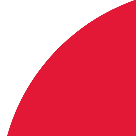
留学情報
学部留学
語学留学
採用情報
サイトマップ
アクセス
お問い合わせ
特定商取引に関する法律に基づく表示
個人情報の取り扱いについて
IELTSの個⼈情報の取り扱いについて
免責事項
利用規約