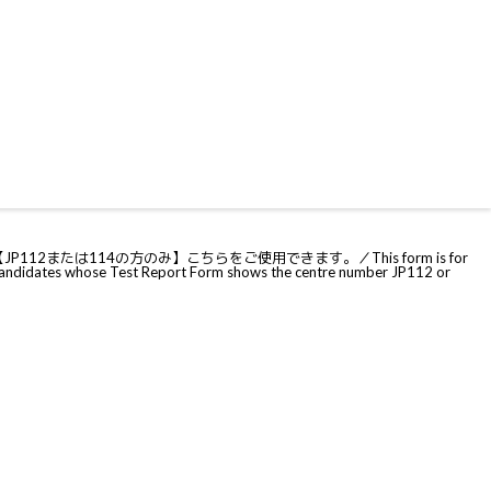
は114の方のみ】こちらをご使用できます。／This form is for
y candidates whose Test Report Form shows the centre number JP112 or