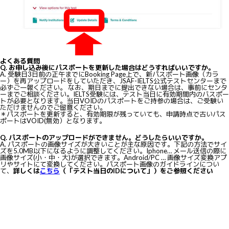
よくある質問
Q. お申し込み後にパスポートを更新した場合はどうすればいいですか。
A. 受験日3日前の正午までにBooking Page上で、新パスポート画像（カラ
ー）を再アップロードをしていただき、JSAF-IELTS公式テストセンターまで
必ずご一報ください。 なお、期日までに提出できない場合は、事前にセンタ
ーまでご相談ください。IELTS受験には、テスト当日に有効期間内のバスポー
トが必要となります。当日VOIDのパスポートをご持参の場合は、ご受験い
ただけませんのでご留意ください。
＊パスポートを更新すると、有効期限が残っていても、申請時点で古いパス
ポートはVOID(無効）となります。
Q. パスポートのアップロードができません。どうしたらいいですか。
A. パスポートの画像サイズが大きいことが主な原因です。下記の方法でサイ
ズを5.0MB以下になるように調整してください。Iphone… メール送信の際に
画像サイズ(小・中・大)が選択できます。Android/PC … 画像サイズ変換アプ
リやサイトにて変換してください。パスポート画像のガイドラインについ
て、
詳しくは
こちら
（「テスト当日のIDについて」）をご参照ください