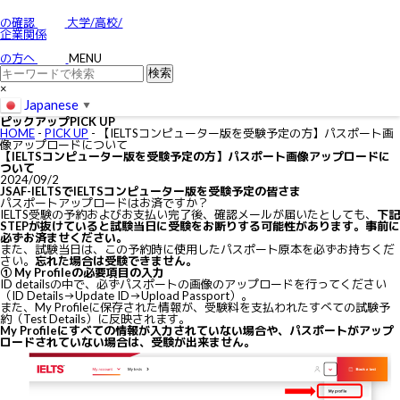
お問い合わせ
特定商取引に関する法律に基づく表示
の確認
大学/高校/
個人情報の取り扱いについて
企業関係
IELTSの個⼈情報の取り扱いについて
免責事項
の方へ
MENU
利用規約
×
Japanese
▼
ピックアップ
PICK UP
HOME
-
PICK UP
-
【IELTSコンピューター版を受験予定の方】パスポート画
像アップロードについて
【IELTSコンピューター版を受験予定の方】パスポート画像アップロードに
ついて
2024/09/2
JSAF-IELTSでIELTSコンピューター版を受験予定の皆さま
パスポートアップロードはお済ですか？
IELTS受験の予約およびお支払い完了後、確認メールが届いたとしても、
下記
STEPが抜けていると試験当日に受験をお断りする可能性があります。事前に
必ずお済ませください。
また、試験当日は、この予約時に使用したパスポート原本を必ずお持ちくだ
さい。
忘れた場合は受験できません。
① My Profileの必要項目の入力
ID detailsの中で、必ずパスポートの画像のアップロードを行ってください
（ID Details→Update ID→Upload Passport）。
また、My Profileに保存された情報が、受験料を支払われたすべての試験予
約（Test Details）に反映されます。
My Profileにすべての情報が入力されていない場合や、パスポートがアップ
ロードされていない場合は、受験が出来ません。