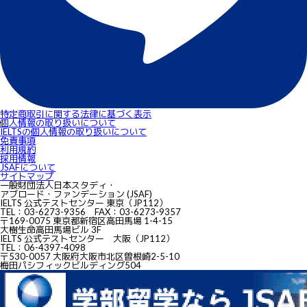
特定商取引に関する法律に基づく表示
個人情報の取り扱いについて
IELTSの個⼈情報の取り扱いについて
免責事項
利用規約
採用情報
JSAFについて
サイトマップ
一般財団法人日本スタディ・
アブロード・ファンデーション (JSAF)
IELTS 公式テストセンター 東京（JP112）
TEL：03-6273-9356 FAX：03-6273-9357
〒169-0075 東京都新宿区高田馬場 1-4-15
大樹生命高田馬場ビル 3F
IELTS 公式テストセンター 大阪（JP112）
TEL：06-4397-4098
〒530-0057 大阪府大阪市北区曽根崎2-5-10
梅田パシフィックビルディング504