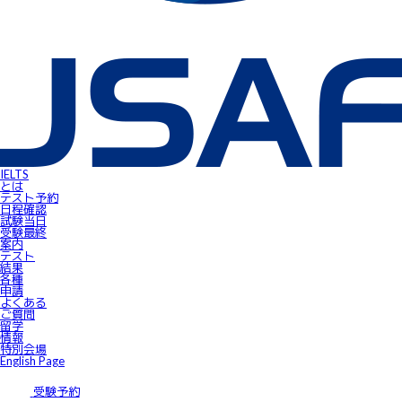
IELTS受験者特典
FLOW ～スマートフォンで自由にSpeaking対策！～
gymglishオンラインコース
IELTS Prepare
IELTSスピーキングサンプル動画
無料IELTSオンラインコース
James⼩⾕のIELTS必勝攻略㊙講座
会員ページ
IELTS Masterclass Webinar
ワンポイント・アドバイス動画
JSAF-IELTS Academic Supervisor
IELTSサクセスストーリー
IELTSオンラインセミナー
Prepare for IELTS
Book Your Test
IELTS
Apply for IELTS at Public Venue
とは
Test Day Schedule
テスト予約
Request for Speaking Test Date/Time
日程確認
Final Information
試験当⽇
FAQ
受験最終
Access
案内
Request Forms
テスト
Results
結果
テストセンター紹介
各種
IELTS高田馬場｜JSAF-IELTS公式テストセンター 東京（JP112）
申請
IELTS東新宿｜JSAF-IELTS公式テストセンター 東京（JP112）
よくある
IELTS東梅田｜JSAF-IELTS公式テストセンター 大阪（JP112）
ご質問
IELTS京都｜JSAF-IELTS公式テストセンター 京都（JP112）
留学
ニュース
情報
留学情報
特別会場
学部留学
English Page
語学留学
採用情報
サイトマップ
受験予約
アクセス