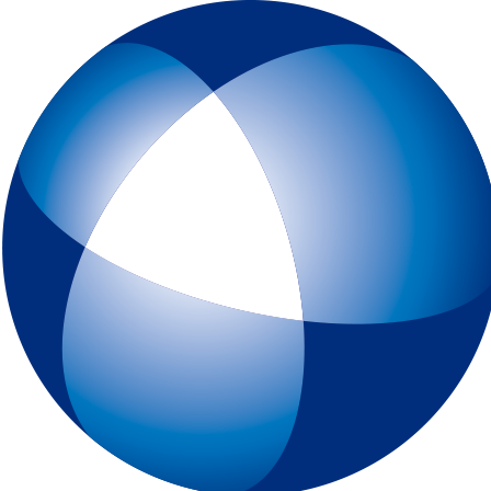
トップページ
IELTSとは
初めてIELTSを受験する方
テスト予約
一般会場申込みページ
特別会場申込みページ
IELTS チャイルド・プロテクション・ポリシー（18歳未満の受験者対象
スピーキングテスト日時リクエスト
受験最終案内
各種申請
IELTSコンピューター版
IELTS One Skill Retake
チュートリアル動画
IELTS練習問題（コンピューター版）
キーボードと機能について
IELTSペーパー版
IELTS 練習問題（ペーパー版）
高校生の皆様へ
大学・高校・企業関係の方
JSAF-IELTS 団体受験（特別会場実施）およびIELTSセミナー
IELTS推進校
JSAF-IELTS Academic Partner
IELTSティーチャー・トレーニング・コース
英語担当教員向け IELTS受験料助成制度
IELTSで移住・就職（ジェネラル・トレーニング・モジュールについて
IELTSのクオリティーと公平性の確保について
テスト結果
よくあるご質問