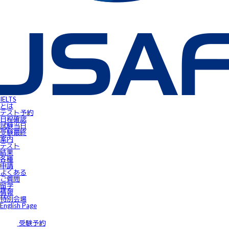
IELTS受験者特典
FLOW ～スマートフォンで自由にSpeaking対策！～
gymglishオンラインコース
IELTS Prepare
IELTSスピーキングサンプル動画
無料IELTSオンラインコース
James⼩⾕のIELTS必勝攻略㊙講座
会員ページ
IELTS Masterclass Webinar
ワンポイント・アドバイス動画
JSAF-IELTS Academic Supervisor
IELTSサクセスストーリー
IELTSオンラインセミナー
Prepare for IELTS
Book Your Test
IELTS
Apply for IELTS at Public Venue
とは
Test Day Schedule
テスト予約
Request for Speaking Test Date/Time
日程確認
Final Information
試験当⽇
FAQ
受験最終
Access
案内
Request Forms
テスト
Results
結果
テストセンター紹介
各種
IELTS高田馬場｜JSAF-IELTS公式テストセンター 東京（JP112）
申請
IELTS東新宿｜JSAF-IELTS公式テストセンター 東京（JP112）
よくある
IELTS東梅田｜JSAF-IELTS公式テストセンター 大阪（JP112）
ご質問
IELTS京都｜JSAF-IELTS公式テストセンター 京都（JP112）
留学
ニュース
情報
留学情報
特別会場
学部留学
English Page
語学留学
採用情報
サイトマップ
受験予約
アクセス