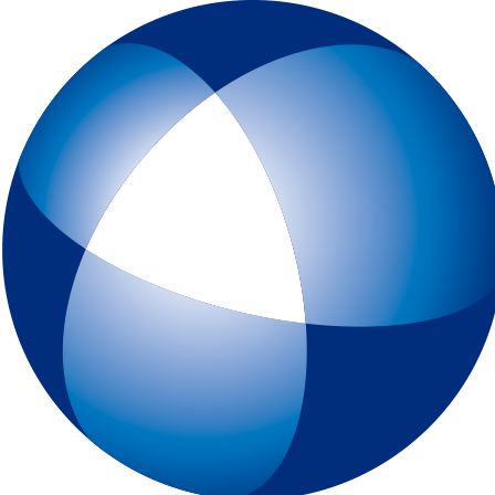
トップページ
IELTSとは
初めてIELTSを受験する方
テスト予約
一般会場申込みページ
特別会場申込みページ
IELTS チャイルド・プロテクション・ポリシー（18歳未満の受験者対象
スピーキングテスト日時リクエスト
受験最終案内
各種申請
IELTSコンピューター版
IELTS One Skill Retake
チュートリアル動画
IELTS練習問題（コンピューター版）
キーボードと機能について
IELTSペーパー版
IELTS 練習問題（ペーパー版）
高校生の皆様へ
大学・高校・企業関係の方
JSAF-IELTS 団体受験（特別会場実施）およびIELTSセミナー
IELTS推進校
JSAF-IELTS Academic Partner
IELTSティーチャー・トレーニング・コース
英語担当教員向け IELTS受験料助成制度
IELTSで移住・就職（ジェネラル・トレーニング・モジュールについて
IELTSのクオリティーと公平性の確保について
テスト結果
よくあるご質問