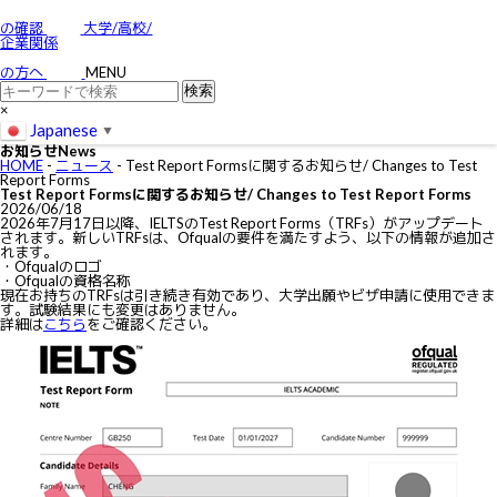
お問い合わせ
特定商取引に関する法律に基づく表示
の確認
大学/高校/
個人情報の取り扱いについて
企業関係
IELTSの個⼈情報の取り扱いについて
免責事項
の方へ
MENU
利用規約
×
Japanese
▼
お知らせ
News
HOME
-
ニュース
-
Test Report Formsに関するお知らせ/ Changes to Test
Report Forms
Test Report Formsに関するお知らせ/ Changes to Test Report Forms
2026/06/18
2026年7月17日以降、IELTSのTest Report Forms（TRFs）がアップデート
されます。新しいTRFsは、Ofqualの要件を満たすよう、以下の情報が追加さ
れます。
・Ofqualのロゴ
・Ofqualの資格名称
現在お持ちのTRFsは引き続き有効であり、大学出願やビザ申請に使用できま
す。試験結果にも変更はありません。
詳細は
こちら
をご確認ください。