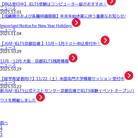
【申込受付中】 IELTS受験はコンピューター版がおすすめ！
ニュース
2025.12.01
【成績開示および各種申請期限】年末年始休業に伴う重要なお知らせ/
Important Notice for New Year Holidays
ニュース
2025.11.04
【JSAF-IELTS京都会場 】11月～1月テスト申込受付中！
ニュース
2025.10.29
11月・12月 大阪・京都IELTS残席情報
ニュース
2025.10.29
【留学希望者向け】11/22（土）米国名門大学情報セッション 受付中
ニュース
2025.10.22
新JSAF-IELTS公式テストセンター京都会場でIELTS体験イベントオープンハ
ウスを開催しました
投
前へ
稿
1
の
2
ペ
3