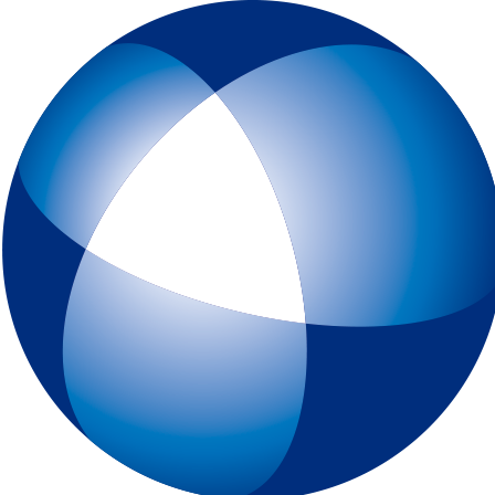
トップページ
IELTSとは
初めてIELTSを受験する方
テスト予約
一般会場申込みページ
特別会場申込みページ
IELTS チャイルド・プロテクション・ポリシー（18歳未満の受験者対象
スピーキングテスト日時リクエスト
受験最終案内
各種申請
IELTSコンピューター版
IELTS One Skill Retake
チュートリアル動画
IELTS練習問題（コンピューター版）
キーボードと機能について
IELTSペーパー版
IELTS 練習問題（ペーパー版）
高校生の皆様へ
大学・高校・企業関係の方
JSAF-IELTS 団体受験（特別会場実施）およびIELTSセミナー
IELTS推進校
JSAF-IELTS Academic Partner
IELTSティーチャー・トレーニング・コース
英語担当教員向け IELTS受験料助成制度
IELTSで移住・就職（ジェネラル・トレーニング・モジュールについて
IELTSのクオリティーと公平性の確保について
テスト結果
よくあるご質問