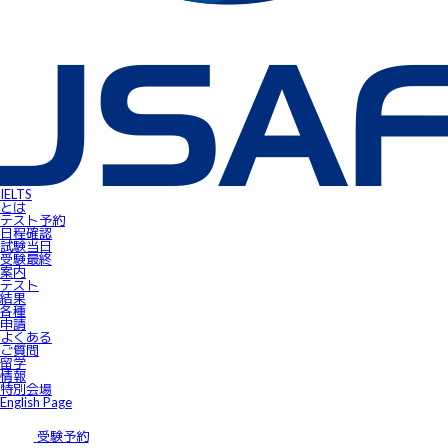
IELTS受験者特典
FLOW ～スマートフォンで自由にSpeaking対策！～
gymglishオンラインコース
IELTS Prepare
IELTSスピーキングサンプル動画
無料IELTSオンラインコース
James⼩⾕のIELTS必勝攻略㊙講座
会員ページ
IELTS Masterclass Webinar
ワンポイント・アドバイス動画
JSAF-IELTS Academic Supervisor
IELTSサクセスストーリー
IELTSオンラインセミナー
Prepare for IELTS
Book Your Test
IELTS
Apply for IELTS at Public Venue
とは
Test Day Schedule
テスト予約
Request for Speaking Test Date/Time
日程確認
Final Information
試験当⽇
FAQ
受験最終
Access
案内
Request Forms
テスト
Results
結果
テストセンター紹介
各種
IELTS高田馬場｜JSAF-IELTS公式テストセンター 東京（JP112）
申請
IELTS東新宿｜JSAF-IELTS公式テストセンター 東京（JP112）
よくある
IELTS東梅田｜JSAF-IELTS公式テストセンター 大阪（JP112）
ご質問
IELTS京都｜JSAF-IELTS公式テストセンター 京都（JP112）
留学
ニュース
情報
留学情報
特別会場
学部留学
English Page
語学留学
採用情報
サイトマップ
受験予約
アクセス