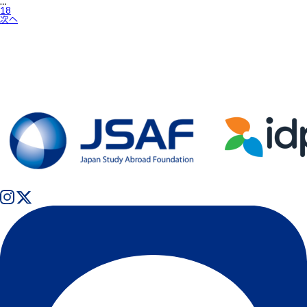
ー
…
ジ
18
送
次へ
り