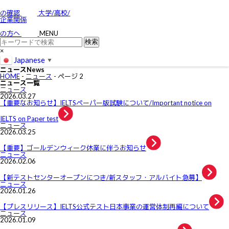
お問い合わせ
特定商取引に関する法律に基づく表示
の確認
大学/高校/
個人情報の取り扱いについて
企業関係
IELTSの個⼈情報の取り扱いについて
免責事項
の方へ
MENU
利用規約
×
Japanese
▼
ニュース
News
HOME
-
ニュース
-
ページ 2
ニュース一覧
ニュース
2026.03.27
【重要なお知らせ】IELTSペーパー版試験について/Important notice on
IELTS on Paper test
ニュース
2026.03.25
【重要】ゴールデンウィーク休業に伴うお知らせ
ニュース
2026.02.06
【新テストセンターオープンにつき/新スタッフ・アルバイト急募】
ニュース
2026.01.26
【プレスリリース】IELTS公式テスト日本事業の運営体制再編について
ニュース
2026.01.09