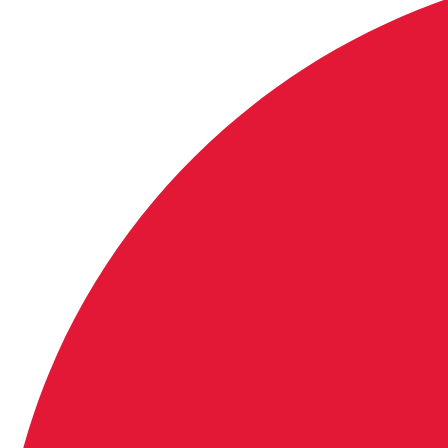
留学情報
学部留学
語学留学
採用情報
サイトマップ
アクセス
お問い合わせ
特定商取引に関する法律に基づく表示
個人情報の取り扱いについて
IELTSの個⼈情報の取り扱いについて
免責事項
利用規約