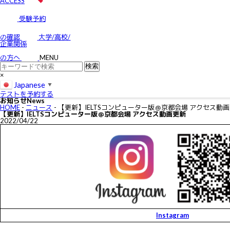
ACCESS
受験予約
の確認
大学/高校/
企業関係
の方へ
MENU
×
Japanese
▼
テストを予約する
お知らせ
News
HOME
-
ニュース
-
【更新】IELTSコンピューター版＠京都会場 アクセス動
【更新】IELTSコンピューター版＠京都会場 アクセス動画更新
2022/04/22
Instagram