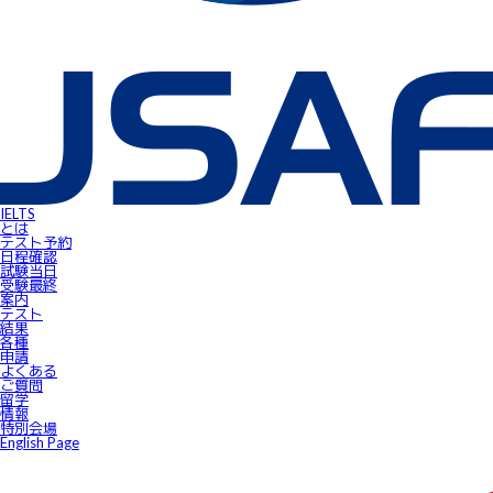
英語担当教員向け IELTS受験料助成制度
IELTSで移住・就職（ジェネラル・トレーニング・モジュールについ
IELTSのクオリティーと公平性の確保について
テスト結果
よくあるご質問
IELTS受験者特典
FLOW ～スマートフォンで自由にSpeaking対策！～
gymglishオンラインコース
IELTS Prepare
IELTSスピーキングサンプル動画
無料IELTSオンラインコース
James⼩⾕のIELTS必勝攻略㊙講座
会員ページ
IELTS Masterclass Webinar
ワンポイント・アドバイス動画
IELTS
JSAF-IELTS Academic Supervisor
とは
IELTSサクセスストーリー
テスト予約
IELTSオンラインセミナー
日程確認
Prepare for IELTS
試験当⽇
Book Your Test
受験最終
Apply for IELTS at Public Venue
案内
Test Day Schedule
テスト
Request for Speaking Test Date/Time
結果
Final Information
各種
FAQ
申請
Access
よくある
Request Forms
ご質問
Results
留学
テストセンター紹介
情報
IELTS高田馬場｜JSAF-IELTS公式テストセンター 東京（JP112）
特別会場
IELTS東新宿｜JSAF-IELTS公式テストセンター 東京（JP112）
English Page
IELTS東梅田｜JSAF-IELTS公式テストセンター 大阪（JP112）
IELTS京都｜JSAF-IELTS公式テストセンター 京都（JP112）
ニュース