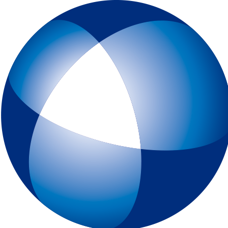
トップページ
IELTSとは
初めてIELTSを受験する方
テスト予約
一般会場申込みページ
特別会場申込みページ
IELTS チャイルド・プロテクション・ポリシー（18歳未満の受験者
スピーキングテスト日時リクエスト
受験最終案内
各種申請
IELTSコンピューター版
IELTS One Skill Retake
チュートリアル動画
IELTS練習問題（コンピューター版）
キーボードと機能について
IELTSペーパー版
IELTS 練習問題（ペーパー版）
高校生の皆様へ
大学・高校・企業関係の方
JSAF-IELTS 団体受験（特別会場実施）およびIELTSセミナー
IELTS推進校
JSAF-IELTS Academic Partner
IELTSティーチャー・トレーニング・コース