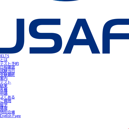
英語担当教員向け IELTS受験料助成制度
IELTSで移住・就職（ジェネラル・トレーニング・モジュールについ
IELTSのクオリティーと公平性の確保について
テスト結果
よくあるご質問
IELTS受験者特典
FLOW ～スマートフォンで自由にSpeaking対策！～
gymglishオンラインコース
IELTS Prepare
IELTSスピーキングサンプル動画
無料IELTSオンラインコース
James⼩⾕のIELTS必勝攻略㊙講座
会員ページ
IELTS Masterclass Webinar
ワンポイント・アドバイス動画
IELTS
JSAF-IELTS Academic Supervisor
とは
IELTSサクセスストーリー
テスト予約
IELTSオンラインセミナー
日程確認
Prepare for IELTS
試験当⽇
Book Your Test
受験最終
Apply for IELTS at Public Venue
案内
Test Day Schedule
テスト
Request for Speaking Test Date/Time
結果
Final Information
各種
FAQ
申請
Access
よくある
Request Forms
ご質問
Results
留学
テストセンター紹介
情報
IELTS高田馬場｜JSAF-IELTS公式テストセンター 東京（JP112）
特別会場
IELTS東新宿｜JSAF-IELTS公式テストセンター 東京（JP112）
English Page
IELTS東梅田｜JSAF-IELTS公式テストセンター 大阪（JP112）
IELTS京都｜JSAF-IELTS公式テストセンター 京都（JP112）
ニュース