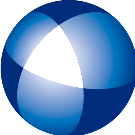
トップページ
IELTSとは
初めてIELTSを受験する方
テスト予約
一般会場申込みページ
特別会場申込みページ
IELTS チャイルド・プロテクション・ポリシー（18歳未満の受験者
スピーキングテスト日時リクエスト
受験最終案内
各種申請
IELTSコンピューター版
IELTS One Skill Retake
チュートリアル動画
IELTS練習問題（コンピューター版）
キーボードと機能について
IELTSペーパー版
IELTS 練習問題（ペーパー版）
高校生の皆様へ
大学・高校・企業関係の方
JSAF-IELTS 団体受験（特別会場実施）およびIELTSセミナー
IELTS推進校
JSAF-IELTS Academic Partner
IELTSティーチャー・トレーニング・コース