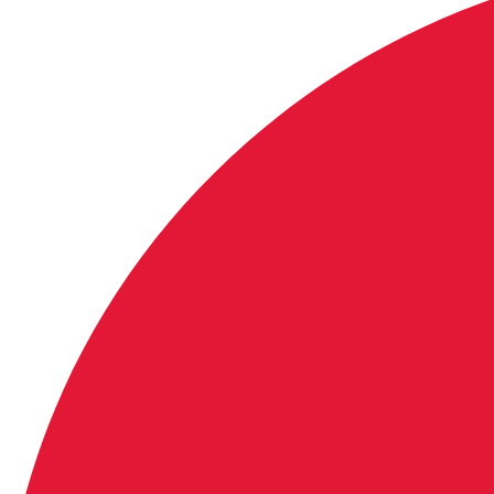
留学情報
学部留学
語学留学
採用情報
サイトマップ
アクセス
お問い合わせ
特定商取引に関する法律に基づく表示
個人情報の取り扱いについて
IELTSの個⼈情報の取り扱いについて
免責事項
利用規約