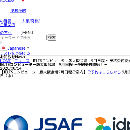
ACCESS
受験予約
の確認
大学/高校/
企業関係
の方へ
MENU
×
Japanese
▼
テストを予約する
お知らせ
News
HOME
-
ニュース
-
IELTSコンピューター版大阪会場 9月日程 ～予約受付開
IELTSコンピューター版大阪会場 9月日程 ～予約受付開始！～
2020/08/14
【IELTSコンピューター版大阪会場9月日程ご案内】
ご予約はこちらから
9月
日（水）