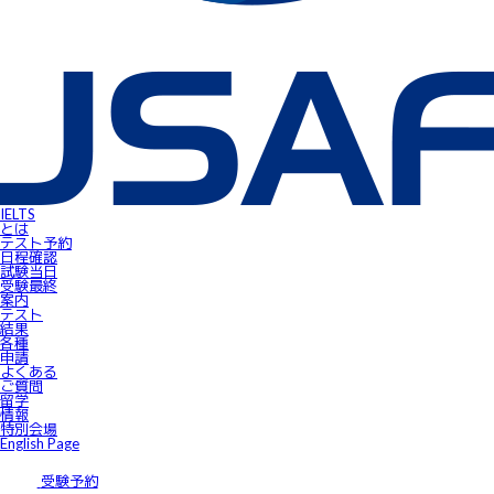
IELTS受験者特典
FLOW ～スマートフォンで自由にSpeaking対策！～
gymglishオンラインコース
IELTS Prepare
IELTSスピーキングサンプル動画
無料IELTSオンラインコース
James⼩⾕のIELTS必勝攻略㊙講座
会員ページ
IELTS Masterclass Webinar
ワンポイント・アドバイス動画
JSAF-IELTS Academic Supervisor
IELTSサクセスストーリー
IELTSオンラインセミナー
Prepare for IELTS
Book Your Test
IELTS
Apply for IELTS at Public Venue
とは
Test Day Schedule
テスト予約
Request for Speaking Test Date/Time
日程確認
Final Information
試験当⽇
FAQ
受験最終
Access
案内
Request Forms
テスト
Results
結果
テストセンター紹介
各種
IELTS高田馬場｜JSAF-IELTS公式テストセンター 東京（JP112）
申請
IELTS東新宿｜JSAF-IELTS公式テストセンター 東京（JP112）
よくある
IELTS東梅田｜JSAF-IELTS公式テストセンター 大阪（JP112）
ご質問
IELTS京都｜JSAF-IELTS公式テストセンター 京都（JP112）
留学
ニュース
情報
留学情報
特別会場
学部留学
English Page
語学留学
採用情報
サイトマップ
受験予約
アクセス