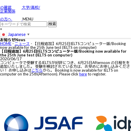
お問い合わせ
特定商取引に関する法律に基づく表示
の確認
大学/高校/
個人情報の取り扱いについて
企業関係
IELTSの個⼈情報の取り扱いについて
免責事項
の方へ
MENU
利用規約
×
Japanese
▼
お知らせ
News
HOME
-
ニュース
-
【日程追加】6月25日IELTSコンピューター版/Booking
now available for the 25th June test (IELTS on computer)
【日程追加】6月25日IELTSコンピューター版/Booking now available for
the 25th June test (IELTS on computer)
2020/06/17
コンピュータで受験するIELTSが好評につき、6月25日Afternoon の日程をを
追加いたしました。 受験を検討されている方は、お早めにお申し込みくださ
い！ お申し込みは
こちら
から。 Booking is now available for IELTS on
computer on the 25th(Afternoon). Please click
here
to register.