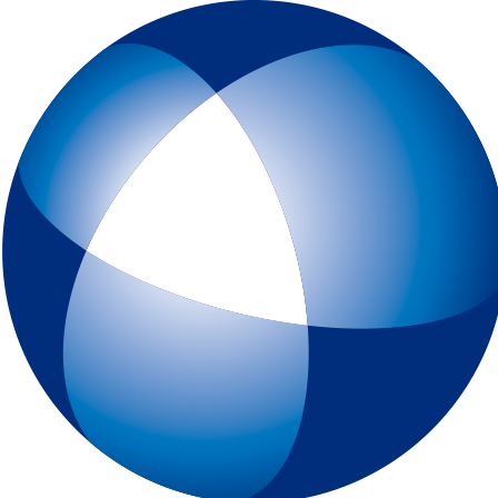
トップページ
IELTSとは
初めてIELTSを受験する方
テスト予約
一般会場申込みページ
特別会場申込みページ
IELTS チャイルド・プロテクション・ポリシー（18歳未満の受験者対象
スピーキングテスト日時リクエスト
受験最終案内
各種申請
IELTSコンピューター版
IELTS One Skill Retake
チュートリアル動画
IELTS練習問題（コンピューター版）
キーボードと機能について
IELTSペーパー版
IELTS 練習問題（ペーパー版）
高校生の皆様へ
大学・高校・企業関係の方
JSAF-IELTS 団体受験（特別会場実施）およびIELTSセミナー
IELTS推進校
JSAF-IELTS Academic Partner
IELTSティーチャー・トレーニング・コース
英語担当教員向け IELTS受験料助成制度
IELTSで移住・就職（ジェネラル・トレーニング・モジュールについて
IELTSのクオリティーと公平性の確保について
テスト結果
よくあるご質問