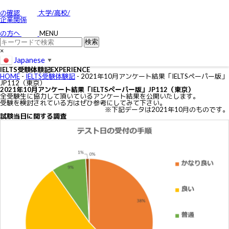
お問い合わせ
特定商取引に関する法律に基づく表示
の確認
大学/高校/
個人情報の取り扱いについて
企業関係
IELTSの個⼈情報の取り扱いについて
免責事項
の方へ
MENU
利用規約
×
Japanese
▼
IELTS受験体験記
EXPERIENCE
HOME
-
IELTS受験体験記
-
2021年10月アンケート結果「IELTSペーパー版」
JP112（東京）
2021年10月アンケート結果「IELTSペーパー版」JP112（東京）
全受験生に協力して頂いているアンケート結果を公開いたします。
受験を検討されている方はぜひ参考にしてみて下さい。
※下記データは2021年10月のものです。
試験当日に関する調査