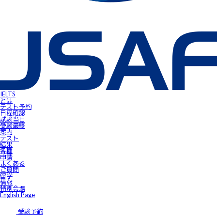
IELTS受験者特典
FLOW ～スマートフォンで自由にSpeaking対策！～
gymglishオンラインコース
IELTS Prepare
IELTSスピーキングサンプル動画
無料IELTSオンラインコース
James⼩⾕のIELTS必勝攻略㊙講座
会員ページ
IELTS Masterclass Webinar
ワンポイント・アドバイス動画
JSAF-IELTS Academic Supervisor
IELTSサクセスストーリー
IELTSオンラインセミナー
Prepare for IELTS
Book Your Test
IELTS
Apply for IELTS at Public Venue
とは
Test Day Schedule
テスト予約
Request for Speaking Test Date/Time
日程確認
Final Information
試験当⽇
FAQ
受験最終
Access
案内
Request Forms
テスト
Results
結果
テストセンター紹介
各種
IELTS高田馬場｜JSAF-IELTS公式テストセンター 東京（JP112）
申請
IELTS東新宿｜JSAF-IELTS公式テストセンター 東京（JP112）
よくある
IELTS東梅田｜JSAF-IELTS公式テストセンター 大阪（JP112）
ご質問
IELTS京都｜JSAF-IELTS公式テストセンター 京都（JP112）
留学
ニュース
情報
留学情報
特別会場
学部留学
English Page
語学留学
採用情報
サイトマップ
受験予約
アクセス