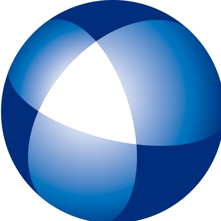
トップページ
IELTSとは
初めてIELTSを受験する方
テスト予約
一般会場申込みページ
特別会場申込みページ
IELTS チャイルド・プロテクション・ポリシー（18歳未満の受験者対象
スピーキングテスト日時リクエスト
受験最終案内
各種申請
IELTSコンピューター版
IELTS One Skill Retake
チュートリアル動画
IELTS練習問題（コンピューター版）
キーボードと機能について
IELTSペーパー版
IELTS 練習問題（ペーパー版）
高校生の皆様へ
大学・高校・企業関係の方
JSAF-IELTS 団体受験（特別会場実施）およびIELTSセミナー
IELTS推進校
JSAF-IELTS Academic Partner
IELTSティーチャー・トレーニング・コース
英語担当教員向け IELTS受験料助成制度
IELTSで移住・就職（ジェネラル・トレーニング・モジュールについて
IELTSのクオリティーと公平性の確保について
テスト結果
よくあるご質問