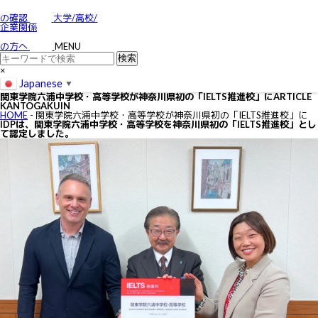
お問い合わせ
特定商取引に関する法律に基づく表示
の確認
大学/高校/
個人情報の取り扱いについて
企業関係
IELTSの個⼈情報の取り扱いについて
免責事項
の方へ
MENU
利用規約
×
Japanese
▼
関東学院六浦中学校・高等学校が神奈川県初の「IELTS推進校」に
ARTICLE
KANTOGAKUIN
HOME
-
関東学院六浦中学校・高等学校が神奈川県初の「IELTS推進校」に
IDPは、関東学院六浦中学校・高等学校を神奈川県初の「IELTS推進校」とし
て認定しました。