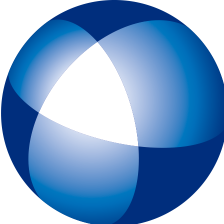
トップページ
IELTSとは
初めてIELTSを受験する方
テスト予約
一般会場申込みページ
特別会場申込みページ
IELTS チャイルド・プロテクション・ポリシー（18歳未満の受験者対象
スピーキングテスト日時リクエスト
受験最終案内
各種申請
IELTSコンピューター版
IELTS One Skill Retake
チュートリアル動画
IELTS練習問題（コンピューター版）
キーボードと機能について
IELTSペーパー版
IELTS 練習問題（ペーパー版）
高校生の皆様へ
大学・高校・企業関係の方
JSAF-IELTS 団体受験（特別会場実施）およびIELTSセミナー
IELTS推進校
JSAF-IELTS Academic Partner
IELTSティーチャー・トレーニング・コース
英語担当教員向け IELTS受験料助成制度
IELTSで移住・就職（ジェネラル・トレーニング・モジュールについて
IELTSのクオリティーと公平性の確保について
テスト結果
よくあるご質問