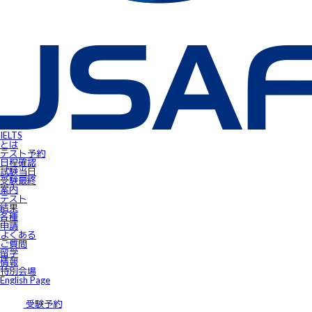
IELTS受験者特典
FLOW ～スマートフォンで自由にSpeaking対策！～
gymglishオンラインコース
IELTS Prepare
IELTSスピーキングサンプル動画
無料IELTSオンラインコース
James⼩⾕のIELTS必勝攻略㊙講座
会員ページ
IELTS Masterclass Webinar
ワンポイント・アドバイス動画
JSAF-IELTS Academic Supervisor
IELTSサクセスストーリー
IELTSオンラインセミナー
Prepare for IELTS
Book Your Test
IELTS
Apply for IELTS at Public Venue
とは
Test Day Schedule
テスト予約
Request for Speaking Test Date/Time
日程確認
Final Information
試験当⽇
FAQ
受験最終
Access
案内
Request Forms
テスト
Results
結果
テストセンター紹介
各種
IELTS高田馬場｜JSAF-IELTS公式テストセンター 東京（JP112）
申請
IELTS東新宿｜JSAF-IELTS公式テストセンター 東京（JP112）
よくある
IELTS東梅田｜JSAF-IELTS公式テストセンター 大阪（JP112）
ご質問
IELTS京都｜JSAF-IELTS公式テストセンター 京都（JP112）
留学
ニュース
情報
留学情報
特別会場
学部留学
English Page
語学留学
採用情報
サイトマップ
受験予約
アクセス