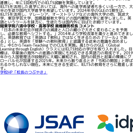
連携し、年に1回校内でのIELTS試験を実施しています。
IELTSを活用した進学においては、海外への進学希望者も多くいる一方で、大
半の生徒が国内大学進学を希望しています。2024年卒のGLEの1期生は、
IELTSを活用し、マレーシア、オーストラリアなどの海外大学の他、筑波大
学、東京学芸大学、国際基督教大学などの国内難関大学に進学しました。英
語というツールを味方に、生徒たちは国内外に羽ばたき続けています。
関東学院六浦中学校・高等学校 黒畑勝男校長 コメント
「日本の未来社会が経済力の減速と人口の縮小で大きく変わることを予測
し、必要な教育へシフトする。」2014年より学校改革を粛々と進めてきまし
た。英語教育では「英語は『教科』ではなく生きるための『ツール』であ
る」とし、英語を「受験への教科教育」と認識する従来の意識を改めまし
た。中1からTeam-Teaching でのCLILを実施。高1からのGLE（Global
Learning through English）クラスにはIELTS対応の学びを取り入れました。目
標は、卒業後の海外への進路の実現にも対応できる英語力の育成です。2019
年から入国管理法が段階的に大幅に緩和され、国内の就労と起業の環境にグ
ローバル化が加速する2025年。未来から振り返るとき「令和の開国」と呼ば
れるかもしれない現在。未来に生きる生徒に、IELTSの教育をさらに推進しま
す。
学校HP「校長のつぶやき」