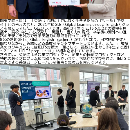
関東学院六浦は、「英語は『教科』ではなく生きるための『ツール』であ
る」との考えのもと、2021年にGLE（Global Learning through English）クラ
スを設立しました。GLEクラスでは、高校3年生でIELTS 6.0以上の獲得を見
据え、高校1年生から探究力・英語力・書く力の育成、卒業後の海外への進
路の実現にも対応できる英語力の醸成を行っています。
8名の常勤GETs（Global English Teachers）が中心となり、日常的に生徒と
関わりながら、英語による高度な学びをサポートしています。また、正規授
業のカリキュラムにはIELTS対策の一環として、高校1年生から3年生まで週1
～2コマの「IELTS prep Ⅰ～Ⅲ」が組み込まれています。
さらには、英語による起業プロジェクト、企業との協働プロジェクトなど、
特色のあるプログラムにも取り組んでいます。包括的な学びを通じ、IELTSに
対応できる英語力、グローバルな視点と思考力を育んでいます。